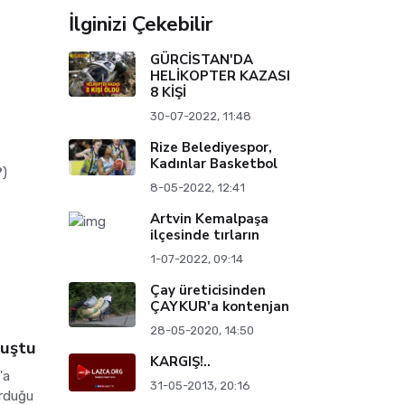
İlginizi Çekebilir
GÜRCİSTAN'DA
HELİKOPTER KAZASI
8 KİŞİ
30-07-2022, 11:48
Rize Belediyespor,
Kadınlar Basketbol
?)
8-05-2022, 12:41
Artvin Kemalpaşa
ilçesinde tırların
1-07-2022, 09:14
Çay üreticisinden
ÇAYKUR'a kontenjan
28-05-2020, 14:50
nuştu
KARGIŞ!..
'a
31-05-2013, 20:16
urduğu