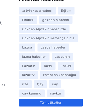
E
artvin kaza haberi
Eğitim
Fındıklı
gökhan alptekin
t,
Gökhan Alptekin video izle
Gökhan Alptekin kemençe dinle
Lazca
Lazca haberler
lazca haberler
Lazcanın
Lazların
laztv
Lazuri
lazuritv
ramazan kosanoğlu
rize
Çay
çay
 Laz
çay kanunu
çaykur
Tüm etiketler