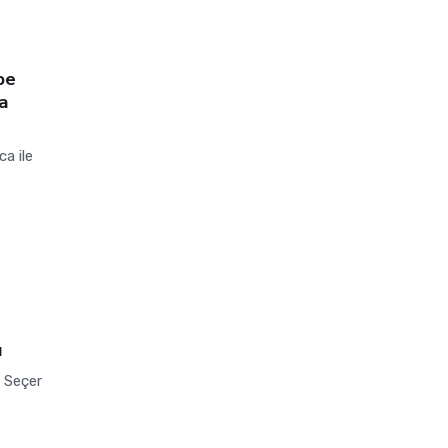
be
da
a ile
u
n Seçer