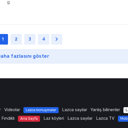
1
2
3
4
aha fazlasını göster
r
Videolar
Lazca sayılar
Yanlış bilinenler
Lazca konuşmalar
L
Fındıklı
Laz köyleri
Lazca sayılar
Lazca TV
Ana Sayfa
Mob