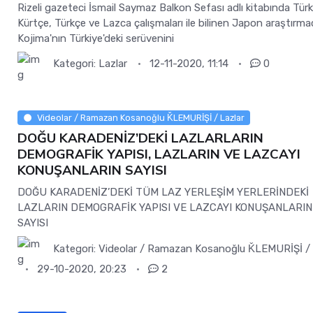
Rizeli gazeteci İsmail Saymaz Balkon Sefası adlı kitabında Türk
Kürtçe, Türkçe ve Lazca çalışmaları ile bilinen Japon araştırmac
Kojima'nın Türkiye'deki serüvenini
Kategori:
Lazlar
12-11-2020, 11:14
0
Videolar / Ramazan Kosanoğlu ǨLEMURİŞİ / Lazlar
DOĞU KARADENİZ’DEKİ LAZLARLARIN
DEMOGRAFİK YAPISI, LAZLARIN VE LAZCAYI
KONUŞANLARIN SAYISI
DOĞU KARADENİZ’DEKİ TÜM LAZ YERLEŞİM YERLERİNDEKİ
LAZLARIN DEMOGRAFİK YAPISI VE LAZCAYI KONUŞANLARIN
SAYISI
Kategori:
Videolar / Ramazan Kosanoğlu ǨLEMURİŞİ / 
29-10-2020, 20:23
2