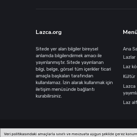
Lazca.org
Men
Sitede yer alan bilgiler bireysel
Ana S
anlamda bilgilendirmek amacı ile
Lazlar 
yayınlanmıştır. Sitede yayınlanan
Laz köy
bilgi, belge, görsel tüm içerikler ticari
amaçla başkaları tarafından
Kültür
kullanılamaz. İzin alarak kullanmak için
Lazca
iletişim menüsünde bağlantı
yayıml
kurabilirsiniz.
Laz al
© Copyright © 2011-2022 - All Rights Reserved.
Veri politikasındaki amaçlarla sınırlı ve mevzuata uygun şekilde çerez konumla