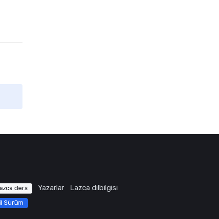
Yazarlar
Lazca dilbilgisi
azca ders
il Sürüm