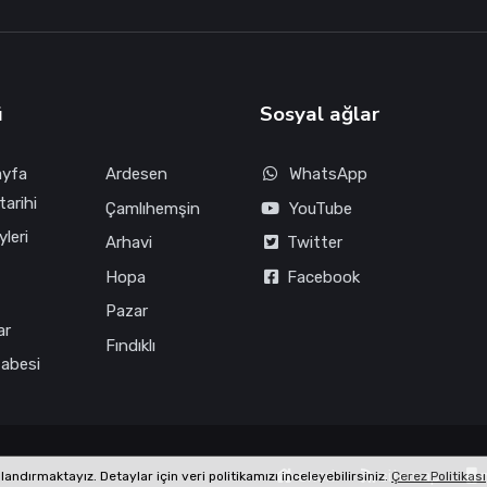
ü
Sosyal ağlar
ayfa
Ardesen
WhatsApp
tarihi
Çamlıhemşin
YouTube
leri
Arhavi
Twitter
Hopa
Facebook
Pazar
ar
Fındıklı
fabesi
oxori
sitemap
m
ndırmaktayız. Detaylar için veri politikamızı inceleyebilirsiniz.
Çerez Politikası