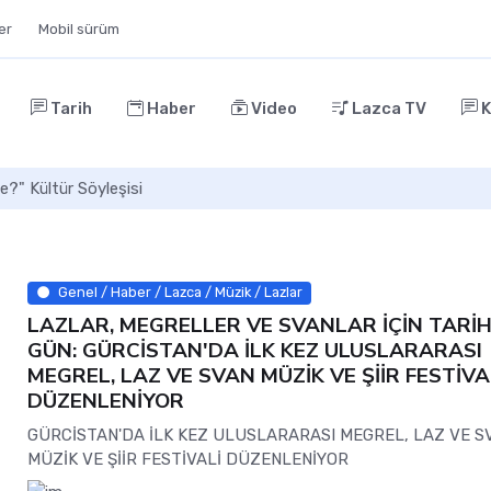
ler
Mobil sürüm
Tarih
Haber
Video
Lazca TV
K
e?" Kültür Söyleşisi
Genel / Haber / Lazca / Müzik / Lazlar
LAZLAR, MEGRELLER VE SVANLAR İÇİN TARİHİ
GÜN: GÜRCİSTAN'DA İLK KEZ ULUSLARARASI
MEGREL, LAZ VE SVAN MÜZİK VE ŞİİR FESTİVA
DÜZENLENİYOR
GÜRCİSTAN'DA İLK KEZ ULUSLARARASI MEGREL, LAZ VE S
MÜZİK VE ŞİİR FESTİVALİ DÜZENLENİYOR