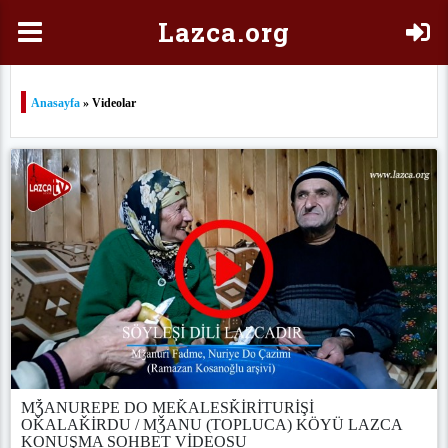
Laz
ca.org
Anasayfa
» Videolar
MǮANUREPE DO MEǨALESǨİRİTURİŞİ
OǨALAǨİRDU / MǮANU (TOPLUCA) KÖYÜ LAZCA
KONUŞMA SOHBET VİDEOSU