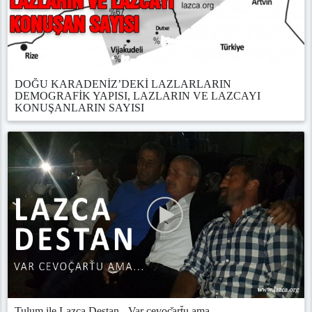
DOĞU KARADENİZ’DEKİ LAZLARLARIN
DEMOGRAFİK YAPISI, LAZLARIN VE LAZCAYI
KONUŞANLARIN SAYISI
Tulum ile Lazca Destan - Var cevoç̌art̆u ama...