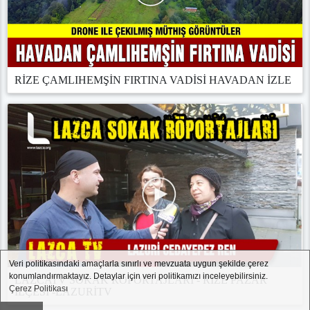
RİZE ÇAMLIHEMŞİN FIRTINA VADİSİ HAVADAN İZLE
Veri politikasındaki amaçlarla sınırlı ve mevzuata uygun şekilde çerez
konumlandırmaktayız. Detaylar için veri politikamızı inceleyebilirsiniz.
LAZCATV SOKAK ROPORTAJLARI - RİZE PAZAR
Çerez Politikası
İLÇESİ -LAZURİTV