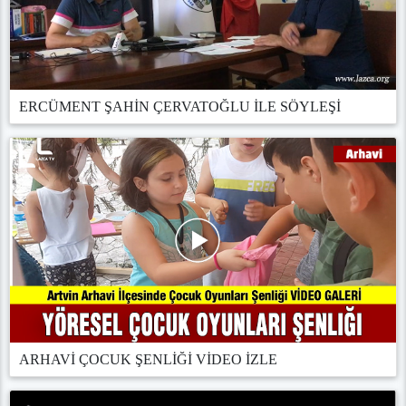
ERCÜMENT ŞAHİN ÇERVATOĞLU İLE SÖYLEŞİ
ARHAVİ ÇOCUK ŞENLİĞİ VİDEO İZLE