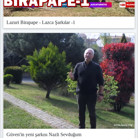
Lazuri Birapape - Lazca Şarkılar -1
Güven'in yeni şarkısı Nazli Sevduğum