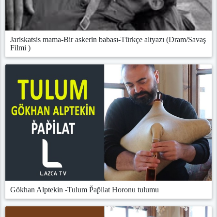
Jariskatsis mama-Bir askerin babası-Türkçe altyazı (Dram/Savaş
Filmi )
Gökhan Alptekin -Tulum P̌ap̌ilat Horonu tulumu