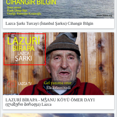
Lazca Şarkı Turcayi (İstanbul Şarksı) Cihangir Bilgin
LAZURİ BİRAPA - MǮANU KÖYÜ ÖMER DAYI
(ლაზური ბირაფა) Lazca