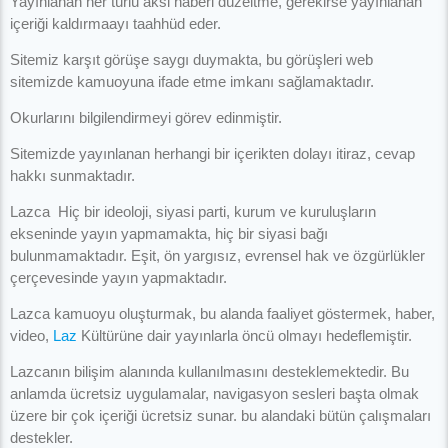
Yayınlanan her türlü aksi haberi düzeltme, gerekirse yayınlanan
içeriği kaldırmaayı taahhüd eder.
Sitemiz karşıt görüşe saygı duymakta, bu görüşleri web
sitemizde kamuoyuna ifade etme imkanı sağlamaktadır.
Okurlarını bilgilendirmeyi görev edinmiştir.
Sitemizde yayınlanan herhangi bir içerikten dolayı itiraz, cevap
hakkı sunmaktadır.
Lazca Hiç bir ideoloji, siyasi parti, kurum ve kuruluşların
ekseninde yayın yapmamakta, hiç bir siyasi bağı
bulunmamaktadır. Eşit, ön yargısız, evrensel hak ve özgürlükler
çerçevesinde yayın yapmaktadır.
Lazca kamuoyu oluşturmak, bu alanda faaliyet göstermek, haber,
video,
Laz
Kültürüne dair yayınlarla öncü olmayı hedeflemiştir.
Lazcanın bilişim alanında kullanılmasını desteklemektedir. Bu
anlamda ücretsiz uygulamalar, navigasyon sesleri başta olmak
üzere bir çok içeriği ücretsiz sunar. bu alandaki bütün çalışmaları
destekler.