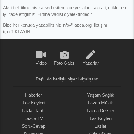
Aksi belirtilmemiş ise web sitemizde yer alan Lazca içerikler en
iyi ifade ettiğimiz Fırtına Vadisi diyalektindedir.
Bize her konuda yazabilirsiniz info@lazca.org iletişim
için TIKLAYIN
Video
Foto Galeri
Yazarlar
P̌ap̌u do bedişǩunişeni viçalişamt
Haberler
Yaşam Sağlık
Laz Köyleri
Lazca Müzik
Lazlar Tarihi
Lazca Dersler
Lazca TV
Laz Köyleri
Soru-Cevap
Lazlar
Download
Kültür Sanat